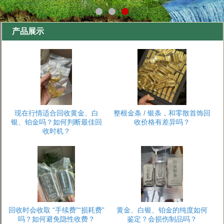
产品展示
现在行情适合回收黄金、白
整根金条 / 银条，和零散首饰回
银、铂金吗？如何判断最佳回
收价格有差异吗？
收时机？
回收时会收取 “手续费”“损耗费”
黄金、白银、铂金的纯度如何
吗？如何避免隐性收费？
鉴定？会损伤制品吗？