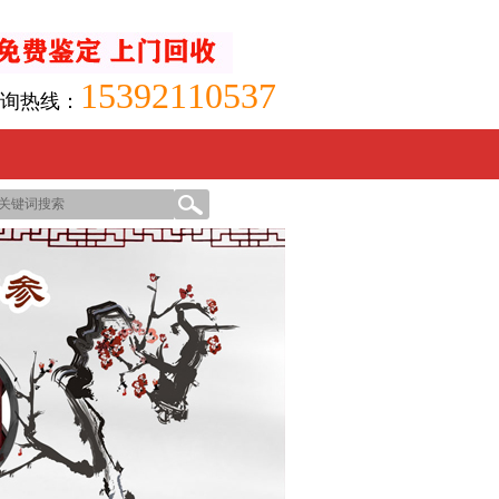
15392110537
询热线：