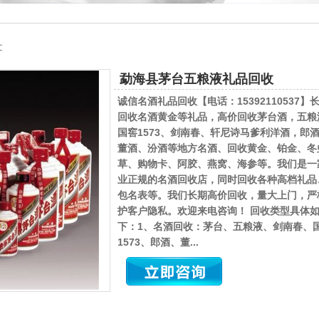
文
勐海县茅台五粮液礼品回收
诚信名酒礼品回收【电话：15392110537】
回收名酒黄金等礼品，高价回收茅台酒，五粮
国窖1573、剑南春、轩尼诗马爹利洋酒，郎
董酒、汾酒等地方名酒、回收黄金、铂金、冬
草、购物卡、阿胶、燕窝、海参等。我们是一
业正规的名酒回收店，同时回收各种高档礼品
包名表等。我们长期高价回收，量大上门，严
护客户隐私。欢迎来电咨询！ 回收类型具体
下：1、名酒回收：茅台、五粮液、剑南春、
1573、郎酒、董...