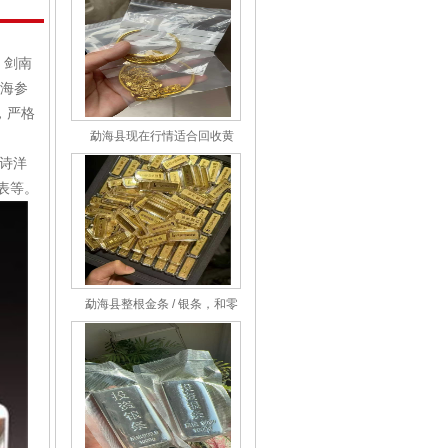
、剑南
海参
，严格
勐海县现在行情适合回收黄
金、白银、铂金吗？如何判断最
尼诗洋
佳回收时机？
表等。
勐海县整根金条 / 银条，和零
散首饰回收价格有差异吗？