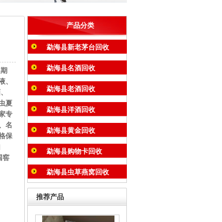
产品分类
勐海县新老茅台回收
勐海县名酒回收
长期
液、
勐海县老酒回收
酒、
虫夏
勐海县洋酒回收
家专
、名
勐海县黄金回收
格保
如
勐海县购物卡回收
国窖
勐海县虫草燕窝回收
推荐产品