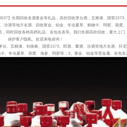
10537】长期回收名酒黄金等礼品，高价回收茅台酒，五粮液、国窖1573
、汾酒等地方名酒、回收黄金、铂金、
冬虫夏草、购物卡、阿胶、燕窝、
店，同时回收各种高档礼品、名包名表等。我们长期高价回收，量大上门
保护客户隐私。欢迎来电咨询！
茅台、五粮液、剑南春、国窖1573、郎酒、董酒、汾酒等地方名酒、轩
物卡、冬虫夏草、燕窝、海参、阿胶等；3、黄金、铂金等贵金属、名包名